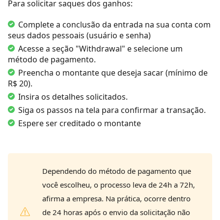
Para solicitar saques dos ganhos:
Complete a conclusão da entrada na sua conta com
seus dados pessoais (usuário e senha)
Acesse a seção "Withdrawal" e selecione um
método de pagamento.
Preencha o montante que deseja sacar (mínimo de
R$ 20).
Insira os detalhes solicitados.
Siga os passos na tela para confirmar a transação.
Espere ser creditado o montante
Dependendo do método de pagamento que
você escolheu, o processo leva de 24h a 72h,
afirma a empresa. Na prática, ocorre dentro
de 24 horas após o envio da solicitação não