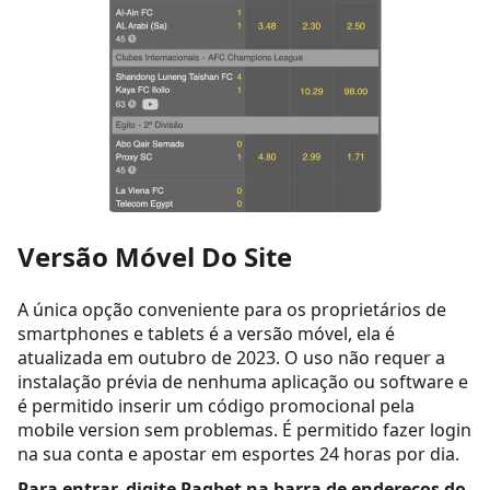
Versão Móvel Do Site
A única opção conveniente para os proprietários de
smartphones e tablets é a versão móvel, ela é
atualizada em outubro de 2023. O uso não requer a
instalação prévia de nenhuma aplicação ou software e
é permitido inserir um código promocional pela
mobile version sem problemas. É permitido fazer login
na sua conta e apostar em esportes 24 horas por dia.
Para entrar, digite Pagbet na barra de endereços do