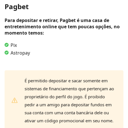
Pagbet
Para depositar e retirar, Pagbet é uma casa de
entretenimento online que tem poucas opções, no
momento temos:
Pix
Astropay
É permitido depositar e sacar somente em
sistemas de financiamento que pertençam ao
proprietário do perfil do jogo. É proibido
pedir a um amigo para depositar fundos em
sua conta com uma conta bancária dele ou
ativar um código promocional em seu nome.