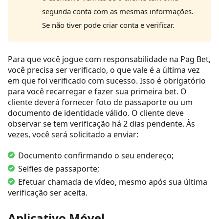
segunda conta com as mesmas informações.
Se não tiver pode criar conta e verificar.
Para que você jogue com responsabilidade na Pag Bet,
você precisa ser verificado, o que vale é a última vez
em que foi verificado com sucesso. Isso é obrigatório
para você recarregar e fazer sua primeira bet. O
cliente deverá fornecer foto de passaporte ou um
documento de identidade válido. O cliente deve
observar se tem verificação há 2 dias pendente. Às
vezes, você será solicitado a enviar:
Documento confirmando o seu endereço;
Selfies de passaporte;
Efetuar chamada de vídeo, mesmo após sua última
verificação ser aceita.
Aplicativo Móvel