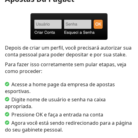
Depois de criar um perfil, você precisará autorizar sua
conta pessoal para poder depositar e por sua stake.
Para fazer isso corretamente sem pular etapas, veja
como proceder:
Acesse a home page da empresa de apostas
esportivas.
Digite nome de usuário e senha na caixa
apropriada.
Pressione OK e faça a entrada na conta
Agora você está sendo redirecionado para a página
do seu gabinete pessoal.