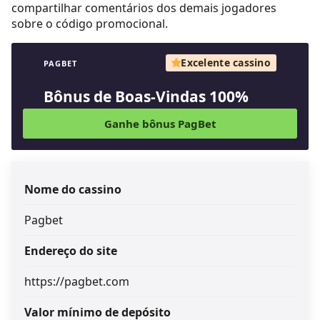
compartilhar comentários dos demais jogadores
sobre o código promocional.
Excelente cassino
PAGBET
Bônus de Boas-Vindas 100%
Ganhe bônus PagBet
Nome do cassino
Pagbet
Endereço do site
https://pagbet.com
Valor mínimo de depósito