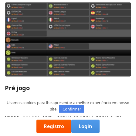
Pré jogo
No pré-jogo, os jogadores podem apostar em futebol,
Usamos cookies para lhe apresentar a melhor experiência em nosso
tênis, basquete, vôlei (normal e de praia), handebol,
site.
Confirmar
pingue-pongue, boxe, MMA e demais esportes. No
futebol, é possível apostar em muitas divisões
Registro
Login
nacionais, Copa Libertadores, em principais torneios
europeus (Champions League, League Europe,