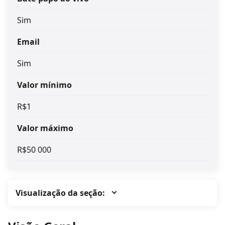
Sim
Email
Sim
Valor mínimo
R$1
Valor máximo
R$50 000
Visualização da seção: