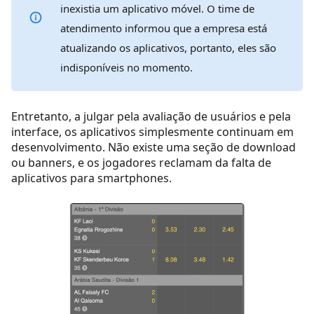
inexistia um aplicativo móvel. O time de
atendimento informou que a empresa está
atualizando os aplicativos, portanto, eles são
indisponíveis no momento.
Entretanto, a julgar pela avaliação de usuários e pela
interface, os aplicativos simplesmente continuam em
desenvolvimento. Não existe uma seção de download
ou banners, e os jogadores reclamam da falta de
aplicativos para smartphones.