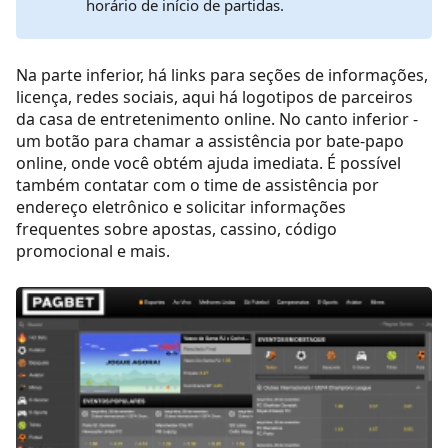
horário de início de partidas.
Na parte inferior, há links para seções de informações,
licença, redes sociais, aqui há logotipos de parceiros
da casa de entretenimento online. No canto inferior -
um botão para chamar a assistência por bate-papo
online, onde você obtém ajuda imediata. É possível
também contatar com o time de assistência por
endereço eletrônico e solicitar informações
frequentes sobre apostas, cassino, código
promocional e mais.