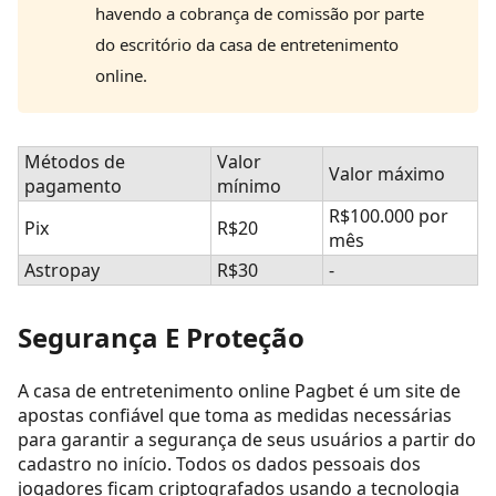
havendo a cobrança de comissão por parte
do escritório da casa de entretenimento
online.
Métodos de
Valor
Valor máximo
pagamento
mínimo
R$100.000 por
Pix
R$20
mês
Astropay
R$30
-
Segurança E Proteção
A casa de entretenimento online Pagbet é um site de
apostas confiável que toma as medidas necessárias
para garantir a segurança de seus usuários a partir do
cadastro no início. Todos os dados pessoais dos
jogadores ficam criptografados usando a tecnologia