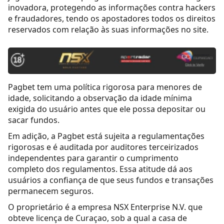
inovadora, protegendo as informações contra hackers
e fraudadores, tendo os apostadores todos os direitos
reservados com relação às suas informações no site.
Pagbet tem uma política rigorosa para menores de
idade, solicitando a observação da idade mínima
exigida do usuário antes que ele possa depositar ou
sacar fundos.
Em adição, a Pagbet está sujeita a regulamentações
rigorosas e é auditada por auditores terceirizados
independentes para garantir o cumprimento
completo dos regulamentos. Essa atitude dá aos
usuários a confiança de que seus fundos e transações
permanecem seguros.
O proprietário é a empresa NSX Enterprise N.V. que
obteve licença de Curaçao, sob a qual a casa de