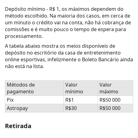
Depósito mínimo - R$ 1, os máximos dependem do
método escolhido. Na maioria dos casos, em cerca de
um minuto o crédito vai na conta, não há cobrança de
comissões e é muito pouco o tempo de espera para
processamento.
A tabela abaixo mostra os meios disponíveis de
depósito no escritório da casa de entretenimento
online esportivas, infelizmente o Boleto Bancário ainda
não está na lista.
Métodos de
Valor
Valor
pagamento
mínimo
máximo
Pix
R$1
R$50 000
Astropay
R$30
R$50 000
Retirada